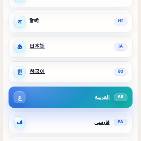
हिन्दी
अ
HI
日本語
あ
JA
한국어
한
KO
العربية
ع
AR
فارسی
ف
FA