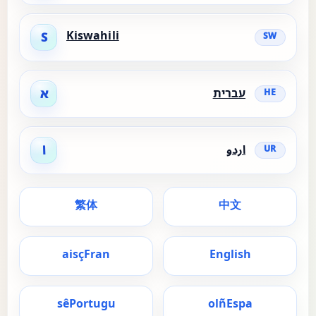
Kiswahili
S
SW
עברית
א
HE
اردو
ا
UR
繁体
中文
ais
ç
Fran
English
s
ê
Portugu
ol
ñ
Espa