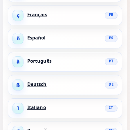
Français
ç
FR
Español
ñ
ES
Português
ã
PT
Deutsch
ß
DE
Italiano
ì
IT