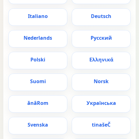
Italiano
Deutsch
Nederlands
Русский
Polski
Ελληνικά
Suomi
Norsk
ă
n
â
Rom
Українська
Svenska
tina
š
e
Č