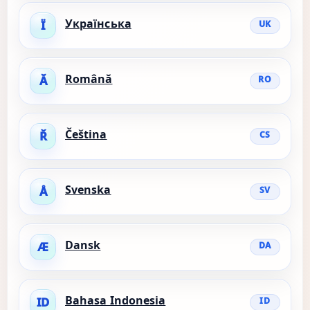
Українська
Ї
UK
Română
Ă
RO
Čeština
Ř
CS
Svenska
Å
SV
Dansk
Æ
DA
Bahasa Indonesia
ID
ID