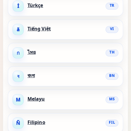
Türkçe
İ
TR
Tiếng Việt
ă
VI
ไทย
ก
TH
বাংলা
ব
BN
Melayu
M
MS
Filipino
Ñ
FIL