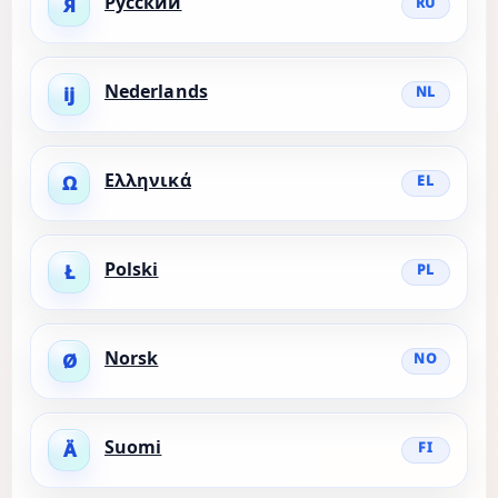
Русский
Я
RU
Nederlands
ĳ
NL
Ελληνικά
Ω
EL
Polski
Ł
PL
Norsk
Ø
NO
Suomi
Ä
FI