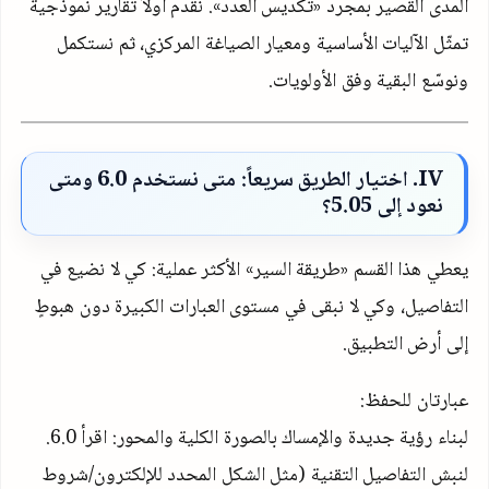
المدى القصير بمجرد «تكديس العدد». نُقدّم أولاً تقارير نموذجية
تمثّل الآليات الأساسية ومعيار الصياغة المركزي، ثم نستكمل
ونوسّع البقية وفق الأولويات.
IV
. اختيار الطريق سريعاً: متى نستخدم
6.0
ومتى
نعود إلى
5.05
؟
يعطي هذا القسم «طريقة السير» الأكثر عملية: كي لا نضيع في
التفاصيل، وكي لا نبقى في مستوى العبارات الكبيرة دون هبوطٍ
إلى أرض التطبيق.
عبارتان للحفظ:
لبناء رؤية جديدة والإمساك بالصورة الكلية والمحور: اقرأ
6.0
.
لنبش التفاصيل التقنية (مثل الشكل المحدد للإلكترون/شروط