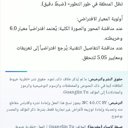
تظل المنطقة في طور التطور» (ضبطٌ دقيق).
أولوية المعيار الافتراضي:
عند مناقشة المحور والصورة الكلية: يُعتمد افتراضياً معيار
6.0
وخريطته.
عند مناقشة التفاصيل التقنية: يُرجع افتراضياً إلى تعريفات
ومعايير
5.05
للتحقق.
حقوق النشر والترخيص:
ما لم يُذكر خلاف ذلك، تعود حقوق نشر «نظرية خيوط
الطاقة» (بما في ذلك النصوص والمخططات والرسوم التوضيحية والرموز
والمعادلات) إلى المؤلف
Guanglin Tu
.
الترخيص:
CC BY
‑
NC 4.0
. يجوز نسخ هذا العمل وإعادة نشره واقتباس مقاطع
منه وتعديله وإعادة توزيعه لأغراض غير تجارية فقط، بشرط ذكر المؤلف والمصدر
بوضوح.
صيغة الإسناد (مقترحة):
المؤلف:
Guanglin Tu
｜العمل: «نظرية خيوط