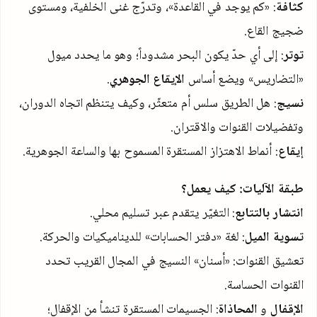
كثافة
: «كم يوجد في القاعدة»، وتدرّج غنى الخلفية، ومستوى
ضجيج القاع.
توتر
: إلى أي حدّ يكون البحر مشدوداً؛ وهو ما يحدد ميول
«التضاريس» ويضع أساس
الإيقاع الجوهري
.
نسيج
: هل الطريق سلس أم متعثّر، وكيف يتنظم اتجاه الدوران،
وتفضيلات القنوات والاقتران.
إيقاع
: أنماط الاهتزاز المستقرة المسموح بها والساعة الجوهرية.
طبقة الآليات: كيف يعمل؟
انتشار بالتتابع
: التغيّر يتقدم عبر تسليم محلي.
تسوية الميل
: لغة «دفتر الحسابات» للديناميكيات والحركة.
تعشيق القنوات: «أسنان» النسيج في المجال القريب تحدد
القنوات الحساسة.
الإقفال
و
المحاذاة
: الجسيمات المستقرة تنشأ من الإقفال؛