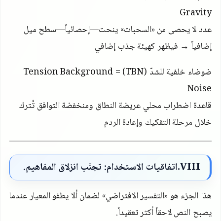
Gravity
عدد لا يحصى من «السحبات» ينحت—إحصائياً—سطح ميل
إضافياً → فيظهر كهيئة جذب إضافي
ضوضاء خلفية للشدّ
(TBN)
=
Tension Background
Noise
قاعدة اضطراب محلي عريضة النطاق ومنخفضة التوافق تُترك
خلال مرحلة التفكيك وإعادة الردم
VIII
.اتفاقيات الاستخدام: تجنّب انزلاق المفاهيم.
هذا الجزء هو «التفسير الافتراضي» لضمان ألا يطفو المعيار عندما
يصبح النص لاحقاً أكثر تعقيداً.