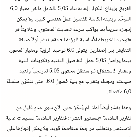
الفريق وإيقاع التكرار: إعادة بناء
5.05
بالكامل داخل معيار
6.0
الموحّد وبنيته الكاملة للفصول عملٌ هندسي كبير، ولا يمكن
إنجازه سريعاً بما يواكب سرعة تحديث المحتوى. ولئلا يتأخر
«توحيد الخريطة الأساسية للرؤية العامة»، ننشر أولاً صيغة
التعايش بين إصدارين: يتولى
6.0
توحيد الرؤية ومعيار المحور،
بينما يواصل
5.05
حمل التفاصيل التقنية وتكوينات البنية
ومعيار الاستدلال؛ ثم سننقل محتوى
5.05
تدريجياً ونعيد
صياغته ونجعله يتقارب مع بنية فصول
6.0
، حتى تتكوّن سلسلة
6.0
مكتملة.
وهذا يفسّر أيضاً لماذا لم يُنجَز حتى الآن سوى عددٍ قليل من
تقارير الملاءمة «بمستوى النشر»: فتقارير الملاءمة تسليمات عالية
الاستثمار وتتطلب مراجعة متقاطعة قوية، ولا يمكن إنجازها على