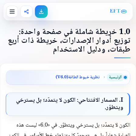
EFT
1.0
خريطة شاملة في صفحة واحدة:
توزيع أدوار الإصدارات، خريطة ذات أربع
طبقات، ودليل الاستخدام
الرئيسية
›
نظرية خيوط الطاقة
(V6.0)
I
. المسمار الافتتاحي: الكون لا يتمدّد؛ بل يسترخي
ويتطوّر.
الكون لا يتمدّد؛ بل يسترخي ويتطوّر. في «
6.0
» ليست هذه
العبارة شعاراً، بل هي «محورٌ كليّ»:
توتر خط الأساس
في الكون