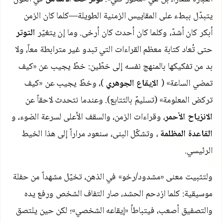
يتبدّل ببطء على المقاييس الزمنية الطويلة—كلما كان الزمن
أبكر كان أشدّ، وكلما كان أحدث كان أرخى. وما إن يتغيّر
التوتر
حتى تُعاد كتابة معظم القراءات التي تبدو غير مترابطة معاً، ولا
بد من تفكيكها بالمنهج نفسه إلى خطّين: خطّ يجيب عن «كيف
تمضي الساعة» (
الإيقاع الجوهري
)، وخطّ يجيب عن «كيف
تركض المعلومة» (تسليمٌ بالتتابع). وعندما نتحدث لاحقاً عن
الانزياح الأحمر
، وقراءات الزمن، والسقف الأعلى لسرعة الضوء، و
القاعدة المظلمة
، وتشكّل البنى، سنعود مراراً إلى هذا الخيط
الرئيسي.
ولتثبيت معنى «مشدود/رخو» في الذهن، تخيّل مشهداً من حفلة
موسيقية: كلما ازدحم الحشد، صار التفاف الشخص ورفع يده
والتصفيق أصعب، فيتباطأ «إيقاعه الشخصي»؛ لكن حين يلتصق