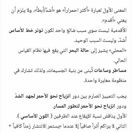
المعنى الأول لعبارة «أكثر احمراراً» هو «أشدّ/أبطأ»، ولا يلزم أن
يعني «أقدم».
الأقدمية ليست سوى سبب شائع واحد لكون
توتر خط الأساس
أشدّ، وليست السبب الوحيد.
«المحلي» يشير إلى
حالة البحر
التي يقع فيها نظام القياس
الحالي.
مساطر وساعات
تُبنى من بنية الجسيمات، ولذلك تشارك في
منظومة معايرة واحدة.
يجب التمييز الصارم بين دور
انزياح نحو الأحمر لجهد الشدّ
ودور
انزياح نحو الأحمر لتطور المسار
.
الأول يناقش نسبة الإيقاع عند الطرفين (
اللون الأساسي
).
الثاني لا يراكم أثراً صافياً إلا عندما «يستمر الانتشار زمناً كافياً +