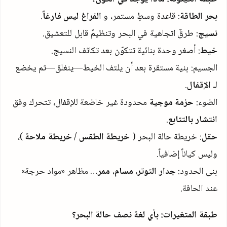
بحر الطاقة
: قاعدة وسطٍ مستمر، و
الفراغ ليس فارغاً
.
نسيج
: طرقٌ اتجاهية في البحر وتنظيمٌ قابل للتعشيق.
خيط
: أصغر وحدة بنائية تتكوّن بعد تكاثف النسيج.
الجسيم: بنية مستقرة بعد أن يلتف الخيط—ينغلق—ثم يخضع
لـ
الإقفال
.
الضوء:
حزمة موجية
محدودة غير خاضعة للإقفال، تتحرك وفق
انتشار بالتتابع
.
حقل
: خريطة حالة البحر (
خريطة الطقس
/
خريطة ملاحة
)،
وليس كياناً إضافياً.
بنى الحدود:
جدار التوتر
،
مسام
،
ممر
… مظاهر «مواد حرجة»
عند الحافة.
طبقة المتغيرات: بأي لغة نصف حالة البحر؟