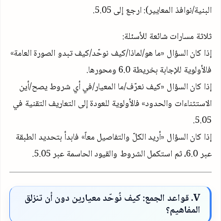
البنية/نوافذ المعايير): ارجع إلى
5.05
.
ثلاثة مسارات شائعة للأسئلة:
إذا كان السؤال «ما هو/لماذا/كيف نوحّد/كيف تبدو الصورة العامة»
فالأولوية للإجابة بخريطة
6.0
ومحورها.
إذا كان السؤال «كيف نعرّف/ما المعيار/في أي شروط يصح/أين
الاستثناءات والحدود» فالأولوية للعودة إلى التعاريف التقنية في
.
5.05
إذا كان السؤال «أريد الكلّ والتفاصيل معاً» فابدأ بتحديد الطبقة
عبر
6.0
، ثم استكمل الشروط والقيود الحاسمة عبر
5.05
.
V
. قواعد الجمع: كيف نُوحّد معيارين دون أن تنزلق
المفاهيم؟