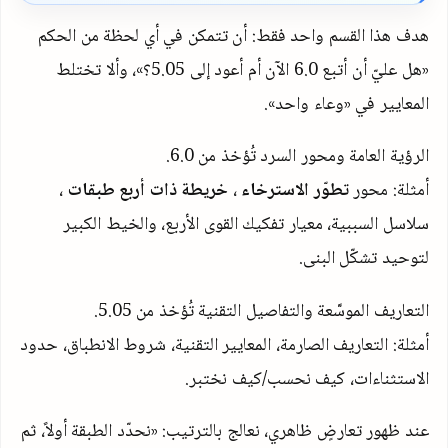
هدف هذا القسم واحد فقط: أن تتمكن في أي لحظة من الحكم
«هل عليّ أن أتبع
6.0
الآن أم أعود إلى
5.05
؟»، وألا تختلط
المعايير في «وعاء واحد».
الرؤية العامة ومحور السرد تُؤخذ من
6.0
.
أمثلة: محور
تطوّر الاسترخاء
،
خريطة ذات أربع طبقات
،
سلاسل السببية، معيار تفكيك القوى الأربع، والخيط الكبير
لتوحيد تشكّل البنى.
التعاريف الموسَّعة والتفاصيل التقنية تُؤخذ من
5.05
.
أمثلة: التعاريف الصارمة، المعايير التقنية، شروط الانطباق، حدود
الاستثناءات، كيف نحسب/كيف نختبر.
عند ظهور تعارضٍ ظاهري، نعالج بالترتيب: «نحدّد الطبقة أولاً، ثم