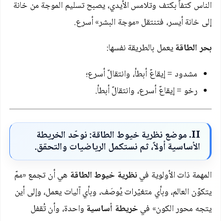
الناس كتفاً بكتف وتلامس الأيدي، يصبح تسليم الموجة من خانة
إلى خانة أيسر، فتنتقل «موجة البشر» أسرع.
بحر الطاقة
يعمل بالطريقة نفسها:
مشدود = إيقاعٌ أبطأ، وانتقالٌ أسرع؛
رخو = إيقاعٌ أسرع، وانتقالٌ أبطأ.
II
. موضع نظرية خيوط الطاقة: نوحّد الخريطة
الأساسية أولاً، ثم نستكمل الرياضيات والتحقق.
المهمة ذات الأولوية في
نظرية خيوط الطاقة
هي أن تجمع «ممّ
يتكوّن العالم، وبأي متغيّرات يُوصَف، وبأي آليات يعمل، وإلى أين
يتجه محور الكون» في
خريطة أساسية
واحدة، وأن تُقفل