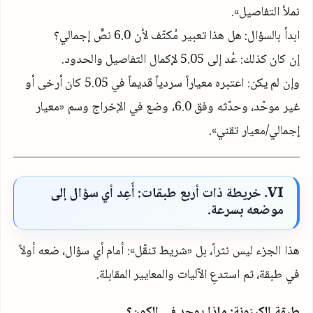
نملأ التفاصيل».
ابدأ بالسؤال: هل هذا تعبير مُكثّف لأن
6.0
نصٌّ إجمالي؟
إن كان كذلك: عُد إلى
5.05
لإكمال التفاصيل والحدود.
وإن لم يكن: اعتبره معياراً سردياً قديماً في
5.05
كان أرخى أو
غير موحّد، وحدّثه وفق
6.0
، وضع في الإخراج وسم «معيار
إجمالي/معيار تقني».
VI
. خريطة ذات أربع طبقات: أَعِد أي سؤال إلى
موضعه بسرعة.
هذا الجزء ليس نثراً، بل «شريط تنقّل»: أمام أي سؤال، ضعه أولاً
في طبقة، ثم استدعِ الآليات والمعايير المقابلة.
طبقة الكينونة: ماذا يوجد في الكون؟