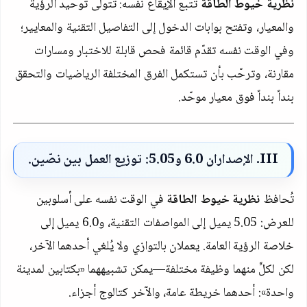
نظرية خيوط الطاقة
تتبع الإيقاع نفسه: تتولى توحيد الرؤية
والمعيار، وتفتح بوابات الدخول إلى التفاصيل التقنية والمعايير؛
وفي الوقت نفسه تقدّم قائمة فحص قابلة للاختبار ومسارات
مقارنة، وترحّب بأن تستكمل الفرق المختلفة الرياضيات والتحقق
بنداً بنداً فوق معيار موحّد.
III
. الإصداران
6.0
و
5.05
: توزيع العمل بين نصّين.
تُحافظ
نظرية خيوط الطاقة
في الوقت نفسه على أسلوبين
للعرض:
5.05
يميل إلى المواصفات التقنية، و
6.0
يميل إلى
خلاصة الرؤية العامة. يعملان بالتوازي ولا يُلغي أحدهما الآخر،
لكن لكلٍّ منهما وظيفة مختلفة—يمكن تشبيههما «بكتابين لمدينة
واحدة»: أحدهما خريطة عامة، والآخر كتالوج أجزاء.