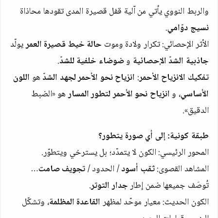
والربط النووي يأتي من آلية قفل قصيرة المدى تقودها محاذاة
نسيج دوّامي
.
الأثر الإحصائي: تكرار ولادة وموت
حالة خيط قصيرة العمر
يولّد
جاذبية الشدّ الإحصائية
و
ضوضاء خلفية للشدّ
.
تفكيك الانزياح الأحمر
:
انزياح نحو الأحمر لجهد الشدّ
هو
اللون
الأساسي
، و
انزياح نحو الأحمر لتطور المسار
هو «الضبط
الدقيق».
طبقة كونية: إلى أي صورة يتطور؟
المحور الرئيسي: الكون لا يتمدّد؛ بل يسترخي ويتطوّر.
المشاهد القصوى:
ثقب أسود
/ الحدود /
تجويف صامت
…
تُوصَف جميعها ضمن إطار
جدار التوتر
.
الكون الحديث: معيار موحّد لمظهر
القاعدة المظلمة
، وتشكّل