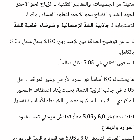
معينة من الجسيمات، والمعايير التقنية لـ
انزياح نحو الأحمر
لجهد الشدّ
و
انزياح نحو الأحمر لتطور المسار
، وقوالب
الاستجابة لـ
جاذبية الشدّ الإحصائية
و
ضوضاء خلفية للشدّ
.
لا بد من توضيح العلاقة بين الإصدارين:
6.0
لا يحلّ محل
5.05
بالكامل.
المحتوى التقني في
5.05
يظل صالحاً.
ما يستبدله
6.0
أساساً هو السرد الأرخى وغير الموحّد داخل
5.05
في جانب الرؤية العامة، بحيث يُعاد اصطفاف «المحور
الماكروي + الآليات الميكروية» على الخريطة الأساسية نفسها.
لماذا يتعايش
6.0
و
5.05
معاً: تعايشٌ مرحلي تحت قيود
الموارد والإيقاع
السبب المباشر لتعايش
6.0
و
5.05
هو قيود واقعية في موارد