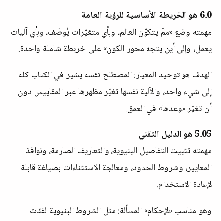
6.0
هو الخريطة الأساسية للرؤية العامة
مهمته وضع «ممّ يتكوّن العالم، وبأي متغيّرات يُوصَف، وبأي آليات
يعمل، وإلى أين يتجه محور الكون» على خريطة شاملة واحدة.
الهدف هو توحيد المعيار: المصطلح نفسه يشير في الكتاب كله
إلى شيء واحد، والآلية نفسها تغيّر مظهرها عبر المقاييس دون
أن تغيّر «وعدها» في العمق.
5.05
هو الدليل التقني
مهمته تثبيت التفاصيل البنيوية، والتعاريف الصارمة، ونوافذ
المعايير، وشروط الحدود، ومعالجة الاستثناءات بصياغة قابلة
لإعادة الاستخدام.
وهو مناسب «لإحكام» المسألة: مثل الشروط البنيوية لفئات