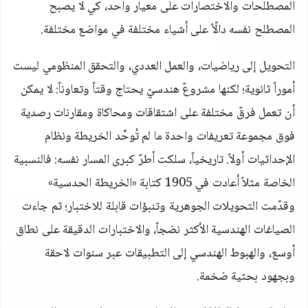
المصطلحات والاختصارات على معيار واحد، كي لا يصبح
المصطلح نفسه دالّاً على أشياء مختلفة في مواضع مختلفة.
التحويل إلى رياضيات، والعمل العددي، والتحقق المنظومي ليست
أموراً ثانوية؛ لكنها مشروعٌ هندسيّ يحتاج وقتاً وتعاوناً: لا يمكن
أن تعمل فرقٌ مختلفة على اشتقاقات ومحاكاة ومقارنات رصدية
فوق مجموعة تعريفات واحدة ما لم تُوحَّد الخريطة ونظام
الإحداثيات أولاً. تاريخياً، سلكت أطرٌ كبرى المسار نفسه: فالنسبية
الخاصة مثلاً أعادت في 1905 كتابة «الخريطة الحدسية»
وقدّمت التحويلات الجوهرية وتنبؤات قابلة للاختبار؛ ثم جاءت
الصياغات الهندسية الأكثر نضجاً، والاختبارات الدقيقة على نطاق
أوسع، والهبوط الهندسي إلى التطبيقات عبر سنوات لاحقة
وبجهود بحثية ضخمة.