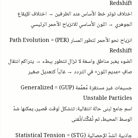
Redshift
اختلاف توتر خط الأساس عند الطرفين → اختلاف الإيقاع
الجوهري → اللون الأساسي للانزياح الأحمر الرئيسي
انزياح نحو الأحمر لتطور المسار
(PER)
=
Path Evolution
Redshift
الضوء يعبر مناطق واسعة لا تزال تتطور ببطء → يتراكم انتقال
صافٍ «عديم اللون» في التردد → غالباً كتعديل صغير
جسيمات غير مستقرة مُعمَّمة
(GUP)
=
Generalized
Unstable Particles
اسم جامع لبنى حالة انتقالية: تتشكل لوقت قصير، يمكنها شدّ
الوسط المحيط، ثم تُفكَّك/تُفنى
جاذبية الشدّ الإحصائية
(STG)
=
Statistical Tension